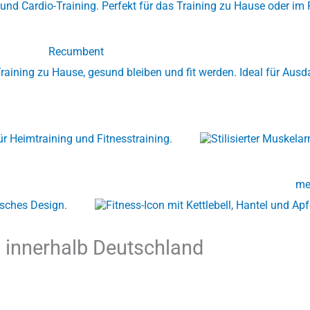
Recumbent
me
 innerhalb Deutschland
gend