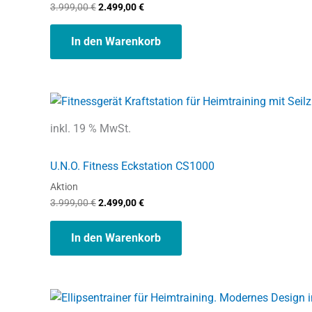
3.999,00
€
2.499,00
€
In den Warenkorb
Ursprünglicher
Aktueller
Preis
Preis
war:
ist:
inkl. 19 % MwSt.
3.999,00 €
2.499,00 €.
U.N.O. Fitness Eckstation CS1000
Aktion
3.999,00
€
2.499,00
€
In den Warenkorb
Ursprünglicher
Aktueller
Preis
Preis