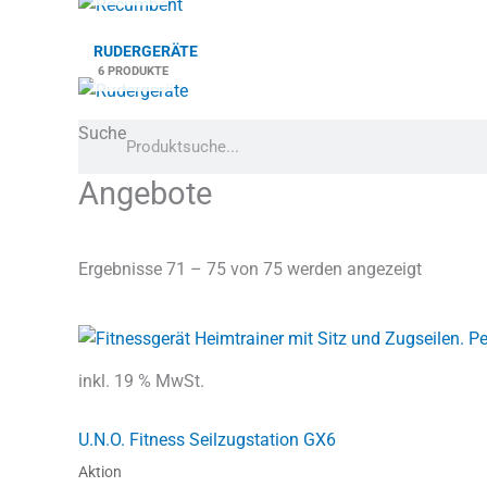
RUDERGERÄTE
6 PRODUKTE
Suche
Angebote
Textsuche
Ergebnisse 71 – 75 von 75 werden angezeigt
Ursprünglicher
Aktueller
Preis
Preis
war:
ist:
inkl. 19 % MwSt.
3.999,00 €
2.499,00 €.
U.N.O. Fitness Seilzugstation GX6
Aktion