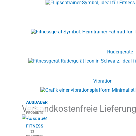
Rudergeräte
Vibration
AUSDAUER
Nach
Versandkostenfreie Lieferung
42
Preis
PRODUKTE
sortiert:
aufstei
FITNESS
33