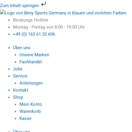
Zum
Zum Inhalt springen
Inhalt
U.N.O.
Ursprünglicher
Aktueller
Ursprünglicher
Ursprünglicher
Ursprünglicher
Aktueller
Aktueller
Aktueller
springen
Fitness
Preis
Preis
Preis
Preis
Preis
Preis
Preis
Preis
Beratungs Hotline
Laufband
war:
ist:
war:
war:
war:
ist:
ist:
ist:
Montag - Freitag von 8:00 - 19:00 Uhr
TM30
2.999,00 €
2.899,00 €.
49,95 €
899,95 €
1.999,95 €
29,95 €.
299,95 €.
1.349,00 €.
+49 (0) 163 61 32 696
–
Semiprofessionelles
Über uns
Training
Unsere Marken
für
Fachhandel
Zuhause
Jobs
Menge
Service
Anleitungen
Kontakt
Shop
Mein Konto
Warenkorb
Kasse
Über uns