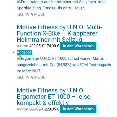
inkl. 19 % MwSt.
Motive Fitness by U.N.O. Multi-
Function X-Bike – Klappbarer
Heimtrainer mit Seilzug
Aktion
409,95
€
174,90
€
In den Warenkorb
Angebot!
inkl. 19 % MwSt.
Motive Fitness by U.N.O.
Ergometer ET 1000 – leise,
kompakt & effektiv
Aktion
589,95
€
229,95
€
In den Warenkorb