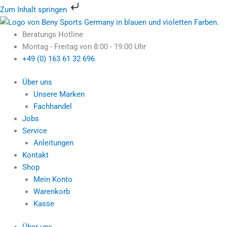
Zum
Zum Inhalt springen
Inhalt
Ursprünglicher
Ursprünglicher
Ursprünglicher
Ursprünglicher
Ursprünglicher
Ursprünglicher
Aktueller
Aktueller
Aktueller
Aktueller
Aktueller
Aktueller
springen
Preis
Preis
Preis
Preis
Preis
Preis
Preis
Preis
Preis
Preis
Preis
Preis
Beratungs Hotline
war:
war:
war:
war:
war:
war:
ist:
ist:
ist:
ist:
ist:
ist:
Montag - Freitag von 8:00 - 19:00 Uhr
699,95 €
459,95 €
679,95 €
799,95 €
409,95 €
589,95 €
429,00 €.
189,95 €.
329,95 €.
499,95 €.
174,90 €.
229,95 €.
+49 (0) 163 61 32 696
Über uns
Unsere Marken
Fachhandel
Jobs
Service
Anleitungen
Kontakt
Shop
Mein Konto
Warenkorb
Kasse
Über uns