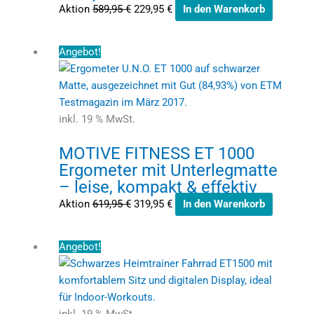
Aktion
589,95
€
229,95
€
In den Warenkorb
Ursprünglicher
Aktueller
Angebot!
Preis
Preis
war:
ist:
619,95 €
319,95 €.
inkl. 19 % MwSt.
MOTIVE FITNESS ET 1000
Ergometer mit Unterlegmatte
– leise, kompakt & effektiv
Aktion
619,95
€
319,95
€
In den Warenkorb
Ursprünglicher
Aktueller
Angebot!
Preis
Preis
war:
ist:
699,95 €
379,00 €.
inkl. 19 % MwSt.