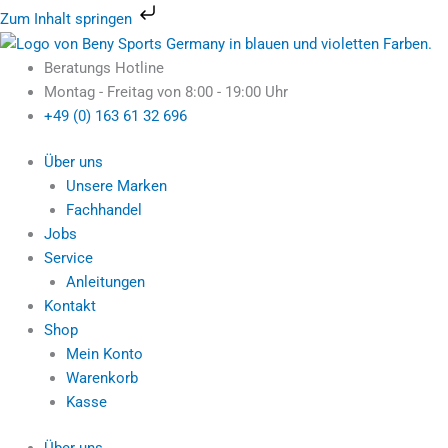
Zum
Zum Inhalt springen
Inhalt
Nach
springen
Preis
Beratungs Hotline
sortiert:
Montag - Freitag von 8:00 - 19:00 Uhr
aufsteigend
+49 (0) 163 61 32 696
Über uns
Unsere Marken
Fachhandel
Jobs
Service
Anleitungen
Kontakt
Shop
Mein Konto
Warenkorb
Kasse
Über uns