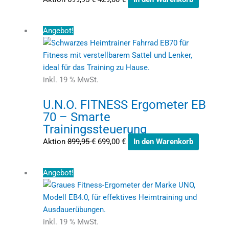
Ursprünglicher
Aktueller
Angebot!
Preis
Preis
war:
ist:
899,95 €
699,00 €.
inkl. 19 % MwSt.
U.N.O. FITNESS Ergometer EB
70 – Smarte
Trainingssteuerung
Aktion
899,95
€
699,00
€
In den Warenkorb
Ursprünglicher
Aktueller
Angebot!
Preis
Preis
war:
ist:
1.899,95 €
1.649,95 €.
inkl. 19 % MwSt.