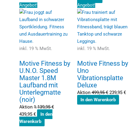
Ursprünglicher
Aktueller
Ursprünglich
Aktu
Angebot!
Angebot!
Preis
Preis
Preis
Prei
war:
ist:
war:
ist:
1.139,95 €
439,95 €.
499,95 €
239,
inkl. 19 % MwSt.
inkl. 19 % MwSt.
Motive Fitness by
Motive Fitness by
U.N.O. Speed
Uno
Master 1.8M
Vibrationsplatte
Laufband mit
Deluxe
Unterlegmatte
Aktion
499,95
€
239,95
€
(noir)
In den Warenkorb
Aktion
1.139,95
€
439,95
€
In den
Warenkorb