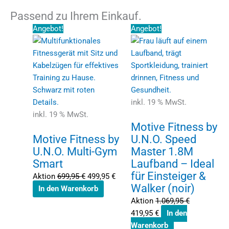
Passend zu Ihrem Einkauf.
Ursprünglicher
Aktueller
Ursprünglicher
Aktueller
Angebot!
Angebot!
Preis
Preis
Preis
Preis
war:
ist:
war:
ist:
699,95 €
499,95 €.
1.069,95 €
419,95 €.
inkl. 19 % MwSt.
inkl. 19 % MwSt.
Motive Fitness by
Motive Fitness by
U.N.O. Speed
U.N.O. Multi-Gym
Master 1.8M
Smart
Laufband – Ideal
für Einsteiger &
Aktion
699,95
€
499,95
€
Walker (noir)
In den Warenkorb
Aktion
1.069,95
€
419,95
€
In den
Warenkorb