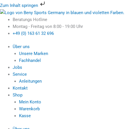
Zum
Zum Inhalt springen
Inhalt
Motive
Ursprünglicher
Aktueller
springen
Fitness
Preis
Preis
Beratungs Hotline
by
war:
ist:
Montag - Freitag von 8:00 - 19:00 Uhr
U.N.O.
589,95 €
229,95 €.
+49 (0) 163 61 32 696
Ergometer
ET
Über uns
1000
Unsere Marken
–
Fachhandel
leise,
Jobs
kompakt
Service
&
Anleitungen
effektiv
Kontakt
Menge
Shop
Mein Konto
Warenkorb
Kasse
Über uns