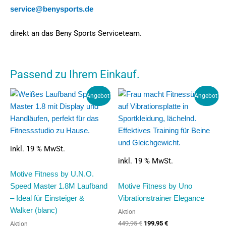
service@benysports.de
direkt an das Beny Sports Serviceteam.
Passend zu Ihrem Einkauf.
Ursprünglicher
Aktueller
Ursprünglicher
Aktueller
Angebot!
Angebot!
Preis
Preis
Preis
Preis
war:
ist:
war:
ist:
1.069,95 €
419,95 €.
449,95 €
199,95 €.
inkl. 19 % MwSt.
inkl. 19 % MwSt.
Motive Fitness by U.N.O.
Speed Master 1.8M Laufband
Motive Fitness by Uno
– Ideal für Einsteiger &
Vibrationstrainer Elegance
Walker (blanc)
Aktion
449,95
€
199,95
€
Aktion