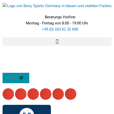
Inhalt
Zum
springen
Inhalt
springen
Beratungs Hotline
Montag - Freitag von 8:00 - 19:00 Uhr
+49 (0) 163 61 32 696
WARENKORB
0,00
€