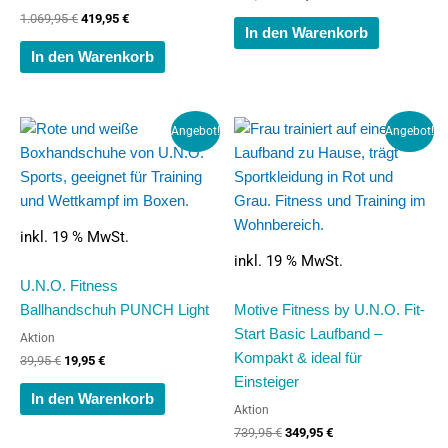
1.069,95
€
419,95
€
In den Warenkorb
In den Warenkorb
Ursprünglicher
Aktueller
Ursprünglicher
Aktueller
Angebot!
Angebot!
Preis
Preis
Preis
Preis
war:
ist:
war:
ist:
39,95 €
19,95 €.
739,95 €
349,95 €.
inkl. 19 % MwSt.
inkl. 19 % MwSt.
U.N.O. Fitness
Ballhandschuh PUNCH Light
Motive Fitness by U.N.O. Fit-
Start Basic Laufband –
Aktion
Kompakt & ideal für
39,95
€
19,95
€
Einsteiger
In den Warenkorb
Aktion
739,95
€
349,95
€