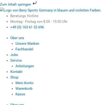
Zum
Zum Inhalt springen
Inhalt
Ursprünglicher
Aktueller
Ursprünglicher
Ursprünglicher
Ursprünglicher
Ursprünglicher
Aktueller
Aktueller
Aktueller
Aktueller
springen
Preis
Preis
Preis
Preis
Preis
Preis
Preis
Preis
Preis
Preis
Beratungs Hotline
war:
ist:
war:
war:
war:
war:
ist:
ist:
ist:
ist:
Montag - Freitag von 8:00 - 19:00 Uhr
4.199,95 €
3.990,00 €.
539,95 €
279,95 €
699,95 €
2.999,00 €
74,95 €.
219,95 €.
479,95 €.
2.899,00 €.
+49 (0) 163 61 32 696
Über uns
Unsere Marken
Fachhandel
Jobs
Service
Anleitungen
Kontakt
Shop
Mein Konto
Warenkorb
Kasse
Über uns