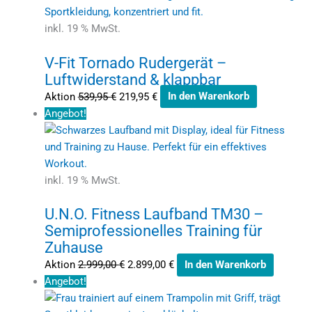
inkl. 19 % MwSt.
V-Fit Tornado Rudergerät –
Luftwiderstand & klappbar
Aktion
539,95
€
219,95
€
In den Warenkorb
Angebot!
inkl. 19 % MwSt.
U.N.O. Fitness Laufband TM30 –
Semiprofessionelles Training für
Zuhause
Aktion
2.999,00
€
2.899,00
€
In den Warenkorb
Angebot!