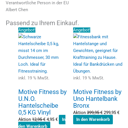
Verantwortliche Person in der EU
Albert Chen
Passend zu Ihrem Einkauf.
Ursprünglicher
Aktueller
Ursprünglich
Aktu
Angebot!
Angebot!
Preis
Preis
Preis
Prei
war:
ist:
war:
ist:
12,95 €
4,95 €.
399,95 €
299,
inkl. 19 % MwSt.
inkl. 19 % MwSt.
Motive Fitness by
Motive Fitness by
U.N.O.
Uno Hantelbank
Hantelscheibe
Bronx
0,5 KG Vinyl
Aktion
399,95
€
299,95
€
Aktion
12,95
€
4,95
€
In
In den Warenkorb
den Warenkorb