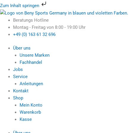
Zum
Zum Inhalt springen
Inhalt
Motive
Ursprünglicher
Aktueller
springen
Fitness
Preis
Preis
Beratungs Hotline
by
war:
ist:
Montag - Freitag von 8:00 - 19:00 Uhr
U.N.O.
64,95 €
39,95 €.
+49 (0) 163 61 32 696
Hantelscheibe
10
Über uns
KG
Unsere Marken
Vinyl
Fachhandel
(paar)
Jobs
Menge
Service
Anleitungen
Kontakt
Shop
Mein Konto
Warenkorb
Kasse
Über uns